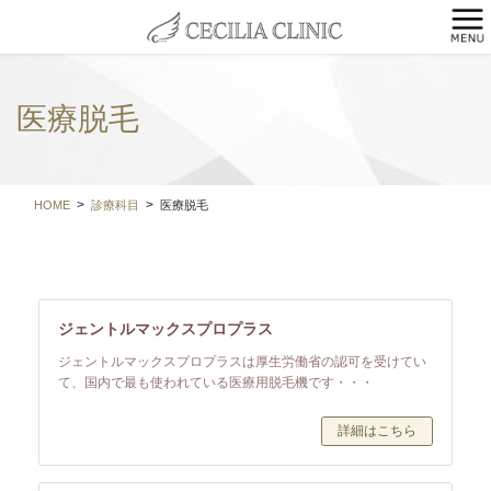
コ
ナ
ン
ビ
テ
ゲ
ン
ー
ツ
シ
医療脱毛
に
ョ
移
ン
動
に
移
HOME
診療科目
医療脱毛
動
ジェントルマックスプロプラス
ジェントルマックスプロプラスは厚生労働省の認可を受けてい
て、国内で最も使われている医療用脱毛機です・・・
詳細はこちら