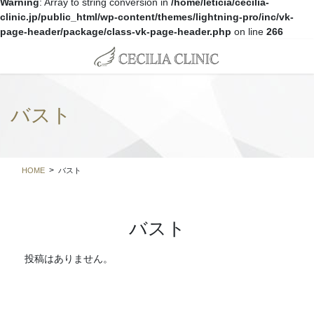
Warning
: Array to string conversion in
/home/leticia/cecilia-
clinic.jp/public_html/wp-content/themes/lightning-pro/inc/vk-
page-header/package/class-vk-page-header.php
on line
266
コ
ナ
ン
ビ
テ
ゲ
ン
ー
ツ
シ
バスト
に
ョ
移
ン
動
に
移
HOME
バスト
動
バスト
投稿はありません。