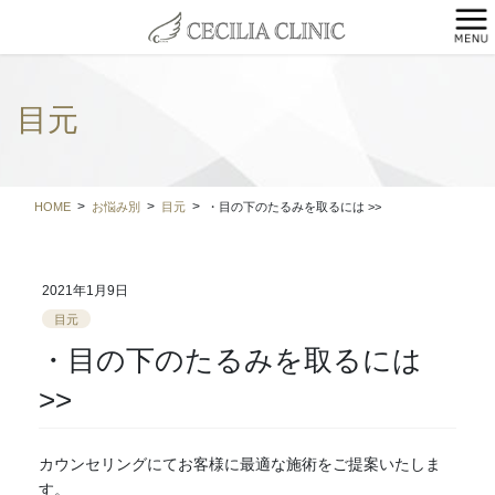
コ
ナ
ン
ビ
テ
ゲ
ン
ー
ツ
シ
目元
に
ョ
移
ン
動
に
移
HOME
お悩み別
目元
・目の下のたるみを取るには >>
動
2021年1月9日
目元
・目の下のたるみを取るには
>>
カウンセリングにてお客様に最適な施術をご提案いたしま
す。