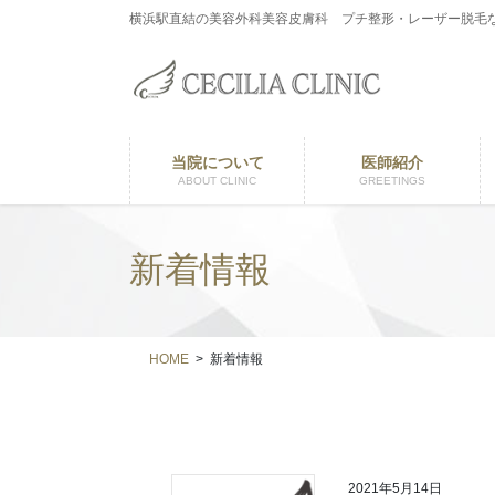
コ
ナ
横浜駅直結の美容外科美容皮膚科 プチ整形・レーザー脱毛
ン
ビ
テ
ゲ
ン
ー
ツ
シ
に
ョ
当院について
医師紹介
移
ン
ABOUT CLINIC
GREETINGS
動
に
移
動
新着情報
HOME
新着情報
2021年5月14日