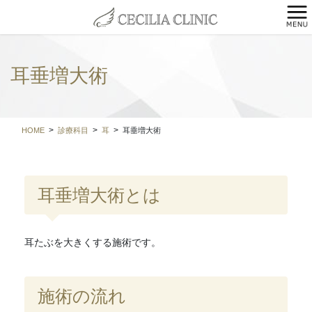
コ
ナ
ン
ビ
テ
ゲ
ン
ー
ツ
シ
耳垂増大術
に
ョ
移
ン
動
に
移
HOME
診療科目
耳
耳垂増大術
動
耳垂増大術とは
耳たぶを大きくする施術です。
施術の流れ