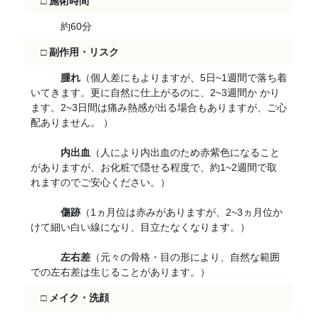
□
施術時間
約60分
□
副作用・リスク
腫れ
（個人差にもよりますが、5日~1週間で落ち着
いてきます。更に自然に仕上がるのに、2~3週間か かり
ます。2~3日間は痛み熱感が出る場合もありますが、ご心
配ありません。 ）
内出血
（人により内出血のため赤紫色になること
がありますが、お化粧で隠せる程度で、約1~2週間で取
れますのでご安心ください。）
傷跡
（1ヵ月位は赤みがありますが、2~3ヵ月位か
けて細い白い線になり、目立たなくなります。）
左右差
（元々の骨格・目の形により、自然な範囲
での左右差は生じることがあります。）
□
メイク・洗顔