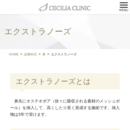
コ
ナ
ン
ビ
テ
ゲ
ン
ー
ツ
シ
エクストラノーズ
に
ョ
移
ン
動
に
移
HOME
診療科目
鼻
エクストラノーズ
動
エクストラノーズとは
鼻先にオステオポア（徐々に吸収される素材のメッシュボ
ール）を挿入して、高くしたり長く形成する施術です。挿入
物は3年で溶けます。