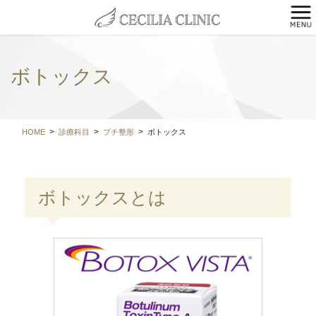
コ
ナ
ン
ビ
テ
ゲ
ン
ー
ツ
シ
ボトックス
に
ョ
移
ン
動
に
移
HOME
診療科目
プチ整形
ボトックス
動
ボトックスとは