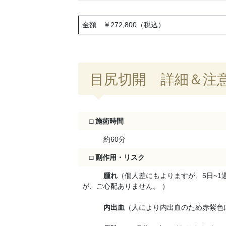
金額 ￥272,800（税込）
目尻切開 詳細＆注
□
施術時間
約60分
□
副作用・リスク
腫れ
（個人差にもよりますが、5日~1
が、ご心配ありません。 ）
内出血
（人により内出血のため赤紫色