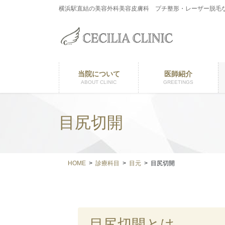
コ
ナ
横浜駅直結の美容外科美容皮膚科 プチ整形・レーザー脱毛
ン
ビ
テ
ゲ
ン
ー
ツ
シ
に
ョ
当院について
医師紹介
移
ン
ABOUT CLINIC
GREETINGS
動
に
移
動
目尻切開
HOME
診療科目
目元
目尻切開
目尻切開とは