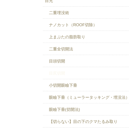
目元
二重埋没術
ナノカット（ROOF切除）
上まぶたの脂肪取り
二重全切開法
目頭切開
目尻切開
小切開眼瞼下垂
眼瞼下垂（ミューラータッキング・埋没法
眼瞼下垂(切開法)
【切らない】目の下のクマたるみ取り