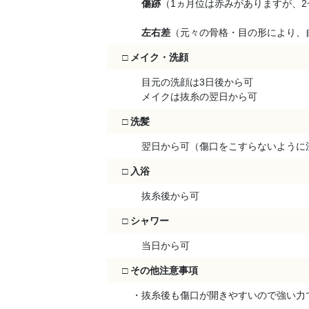
傷跡
（1ヵ月位は赤みがありますが、
左右差
（元々の骨格・目の形により、
□
メイク・洗顔
目元の洗顔は3日後から可
メイクは抜糸の翌日から可
□
洗髪
翌日から可（傷口をこすらないように
□
入浴
抜糸後から可
□
シャワー
当日から可
□
その他注意事項
・抜糸後も傷口が開きやすいので強い力で