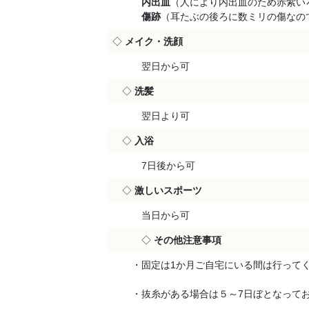
内出血
（人により内出血のため赤紫い
傷跡
（耳たぶの後ろに数ミリの傷なの
◇
メイク・洗顔
翌日から可
◇
洗髪
翌日より可
◇
入浴
7日後から可
◇
激しいスポーツ
当日から可
◇
その他注意事項
・固定は1か月ご自宅にいる間は行ってく
・抜糸がある場合は５～7日ぼとなってお