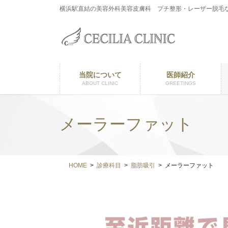
コ
ナ
横浜駅直結の美容外科美容皮膚科 プチ整形・レーザー脱毛
ン
ビ
テ
ゲ
ン
ー
ツ
シ
に
ョ
当院について
医師紹介
移
ン
ABOUT CLINIC
GREETINGS
動
に
移
動
メーラーファット
HOME
診療科目
脂肪吸引
メーラーファット