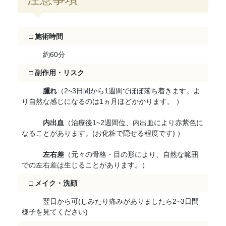
□ 施術時間
約60分
□
副作用・リスク
腫れ
（2~3日間から1週間でほぼ落ち着きます。よ
り自然な感じになるのは1ヵ月ほどかかります。 ）
内出血
（治療後1~2週間位、内出血により赤紫色に
なることがあります。(お化粧で隠せる程度です) ）
左右差
（元々の骨格・目の形により、自然な範囲
での左右差は生じることがあります。）
□
メイク・洗顔
翌日から可(しみたり痛みがありましたら2~3日間
様子を見てください)