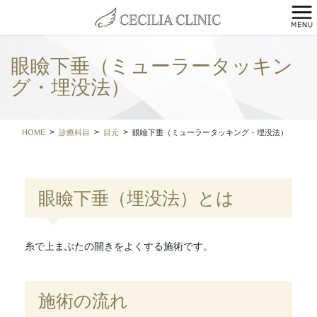
コ
ナ
ン
ビ
テ
ゲ
ン
ー
眼瞼下垂（ミューラータッキン
ツ
シ
に
ョ
グ・埋没法）
移
ン
動
に
移
HOME
診療科目
目元
眼瞼下垂（ミューラータッキング・埋没法）
動
眼瞼下垂（埋没法）とは
糸で上まぶたの開きをよくする施術です。
施術の流れ